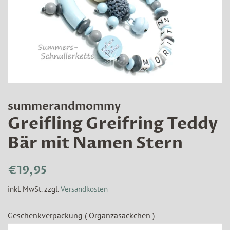
summerandmommy
Greifling Greifring Teddy
Bär mit Namen Stern
Normaler
Sonderpreis
€19,95
Preis
inkl. MwSt. zzgl.
Versandkosten
Geschenkverpackung ( Organzasäckchen )