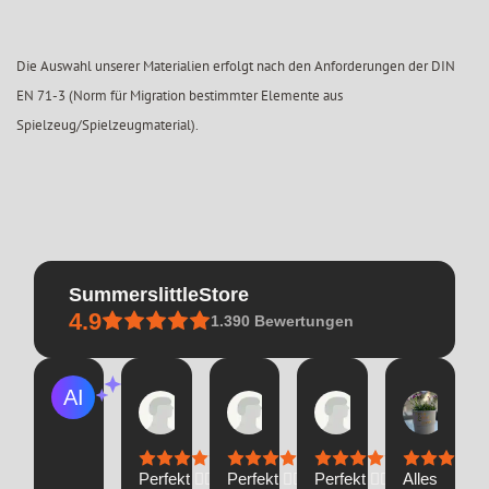
Die Auswahl unserer Materialien erfolgt nach den Anforderungen der DIN
EN 71-3 (Norm für Migration bestimmter Elemente aus
Spielzeug/Spielzeugmaterial).
SummerslittleStore
4.9
1.390
Bewertungen
Ginett
Ginett
Ginett
Bella
KI-Zusammenfassung
26.
26.
26.
08.
Basierend
Feb.
Feb.
Feb.
Feb.
auf
2026
2026
2026
2026
30
Bewertungen
Perfekt 👌🏼
Perfekt 👌🏼
Perfekt 👌🏼
Alles