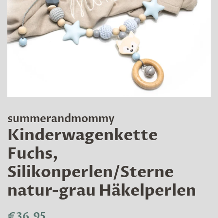
summerandmommy
Kinderwagenkette
Fuchs,
Silikonperlen/Sterne
natur-grau Häkelperlen
Normaler
Sonderpreis
€36,95