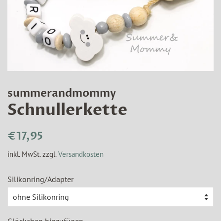
summerandmommy
Schnullerkette
Normaler
Sonderpreis
€17,95
Preis
inkl. MwSt. zzgl.
Versandkosten
Silikonring/Adapter