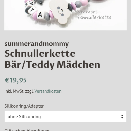
summerandmommy
Schnullerkette
Bär/Teddy Mädchen
Normaler
Sonderpreis
€19,95
Preis
inkl. MwSt. zzgl.
Versandkosten
Silikonring/Adapter
Glöckchen hinzufügen