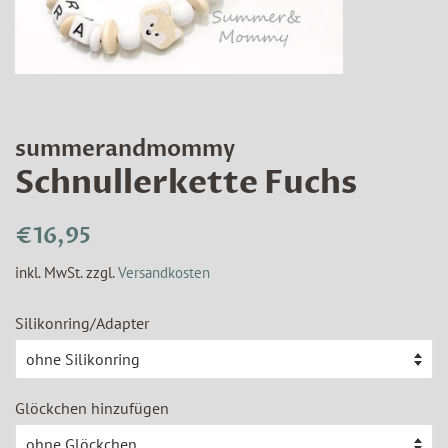
summerandmommy
Schnullerkette Fuchs
Normaler
Sonderpreis
€16,95
Preis
inkl. MwSt. zzgl.
Versandkosten
Silikonring/Adapter
Glöckchen hinzufügen