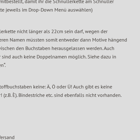
mitbestellt, damit ihr die Schnullerkette am Schnuller
Bitte jeweils im Drop-Down Menü auswählen)
lerkette nicht länger als 22cm sein darf, wegen der
ngeren Namen müssten somit entweder dann Motive hängend
zwischen den Buchstaben herausgelassen werden. Auch
r sind auch keine Doppelnamen möglich. Siehe dazu in
n“.
offbuchstaben keine: Ä, Ö oder Ü! Auch gibt es keine
(z.B. È). Bindestriche etc. sind ebenfalls nicht vorhanden.
 Versand