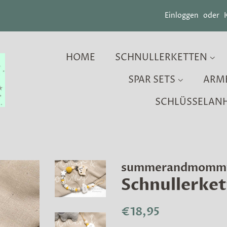
Einloggen
oder
HOME
SCHNULLERKETTEN
SPAR SETS
ARM
SCHLÜSSELAN
summerandmomm
Schnullerket
Normaler
Sonderpreis
€18,95
Preis