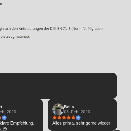
n.
lgt nach den Anforderungen der DIN EN 71-3 (Norm für Migration
pielzeugmaterial).
tt
Bella
Feb. 2026
08. Feb. 2026
 klare Empfehlung.
Alles prima, sehr gerne wieder
Su
k 😊
Ic