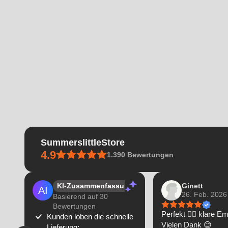
SummerslittleStore
4.9
1.390
Bewertungen
KI-Zusammenfassung
Ginett
26. Feb. 2026
Basierend auf 30
Bewertungen
Perfekt 👌🏼 klare E
Kunden loben die schnelle
Vielen Dank 😊
Lieferung;